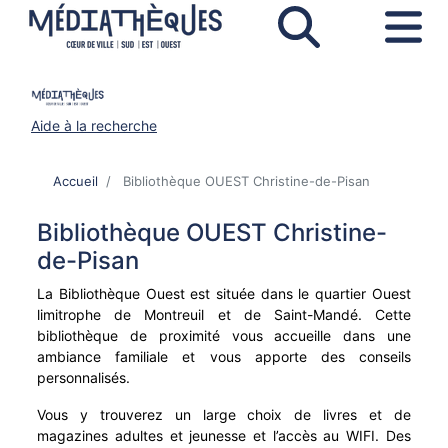
Aller
au
contenu
principal
MON COMPTE
Menu
Mon
PRATIQUE
J'AI BESOIN D'AIDE
Aide à la recherche
mobile
compte
responsive
LE RÉSEAU
Horaires
CONNEXION
Aide à la connexion
Accueil
Bibliothèque OUEST Christine-de-Pisan
mobile
AGENDA
Inscription et tarifs
Médiathèque Cœur de Ville
Mot de passe oublié / Première connexion
Bibliothèque OUEST Christine-
Emprunter
BESOIN D'IDÉES ?
Bibliothèque Est
PREINSCRIPTION
Animations
de-Pisan
Services sur place
Bibliothèque Ouest
EN LIGNE
Ateliers numériques
Coups de cœur
La Bibliothèque Ouest est située dans le quartier Ouest
Partenaires et professionnels
Bibliothèque Sud
ACCESSIBILITÉ
Sélections
Livres
limitrophe de Montreuil et de Saint-Mandé. Cette
bibliothèque de proximité vous accueille dans une
Nous contacter
Nouveautés
NOS INITIATIVES
Musique
Facile à lire
ambiance familiale et vous apporte des conseils
personnalisés.
Films
Lire autrement
Bibliothèque verte
Vous y trouverez un large choix de livres et de
Jeunesse
Collections DYS
Podcast
magazines adultes et jeunesse et l’accès au WIFI. Des