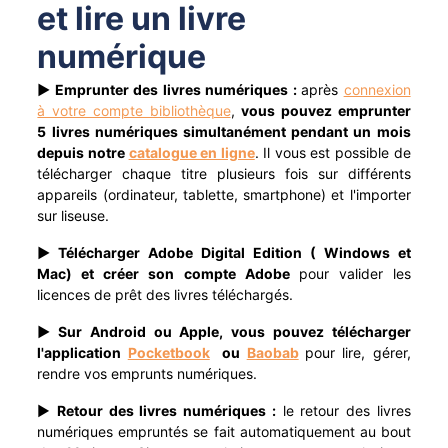
et lire un livre
Apprentissage
Portage à domicile
Braderie
numérique
Dons et troc de livres
► Emprunter des livres numériques :
après
connexion
Prêt d'instruments de musique
à votre compte bibliothèque
,
vous
pouvez emprunter
5 livres numériques simultanément pendant un mois
depuis notre
catalogue en ligne
. Il vous est possible de
télécharger chaque titre plusieurs fois sur différents
appareils (ordinateur, tablette, smartphone) et l'importer
sur liseuse.
► Télécharger Adobe Digital Edition ( Windows et
Mac) et créer son compte Adobe
pour valider les
licences de prêt des livres téléchargés.
► Sur Android ou Apple, vous pouvez télécharger
l'application
Pocketbook
ou
Baobab
pour lire, gérer,
rendre vos emprunts numériques.
►
Retour des livres numériques :
le retour des livres
numériques empruntés se fait automatiquement au bout