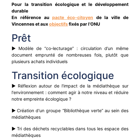
Pour la transition écologique et le développement
Apprentissage
Portage à domicile
Braderie
durable
Dons et troc de livres
En référence au
pacte éco-citoyen
de la ville de
Vincennes et aux
objectifs
fixés par l’ONU
Prêt d'instruments de musique
Prêt
►
Modèle de “co-lecturage” : circulation d’un même
document emprunté de nombreuses fois, plutôt que
plusieurs achats individuels
Transition écologique
►
Réflexion autour de l'impact de la médiathèque sur
l'environnement : comment agir à notre niveau et réduire
notre empreinte écologique ?
►
Création d'un groupe “Bibliothèque verte” au sein des
médiathèques
►
Tri des déchets recyclables dans tous les espace des
médiathèques