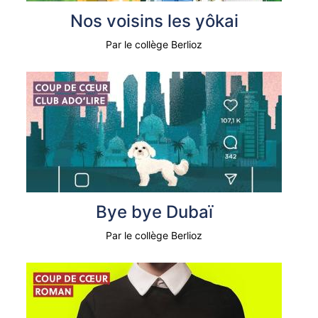
Apprentissage
Portage à domicile
Braderie
Nos voisins les yôkai
Dons et troc de livres
Par le collège Berlioz
Prêt d'instruments de musique
Bye bye Dubaï
Par le collège Berlioz