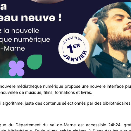
nouvelle médiathèque numérique propose une nouvelle interface plus
enouvelée de musique, films, formations et livres.
ni algorithme, juste des contenus sélectionnés par des bibliothécaires
ue du Département du Val-de-Marne est accessible 24h24, grat
de bibliothèque. Envie d'une soirée cinéma ? D'écouter les albu