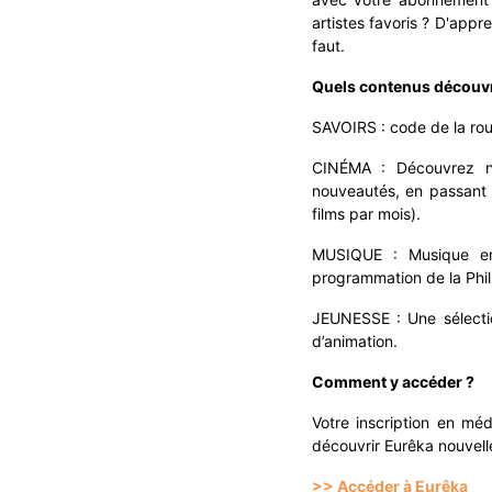
artistes favoris ? D'app
faut.
Quels contenus découvr
SAVOIRS : code de la route
CINÉMA : Découvrez not
nouveautés, en passant p
films par mois).
MUSIQUE : Musique en 
programmation de la Phil
JEUNESSE : Une sélection 
d’animation.
Comment y accéder ?
Votre inscription en mé
découvrir Eurêka nouvelle
>> Accéder à Eurêka