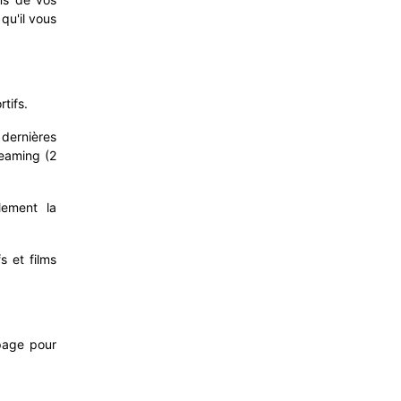
qu'il vous
tifs.
dernières
reaming (2
lement la
s et films
 page pour