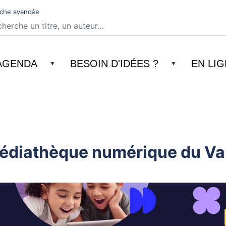
Aller
che avancée
au
contenu
principal
AGENDA
BESOIN D'IDÉES ?
EN LI
Médiathèque numérique du Va