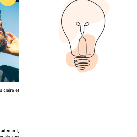
 claire et
.
uitement,
ms de vos