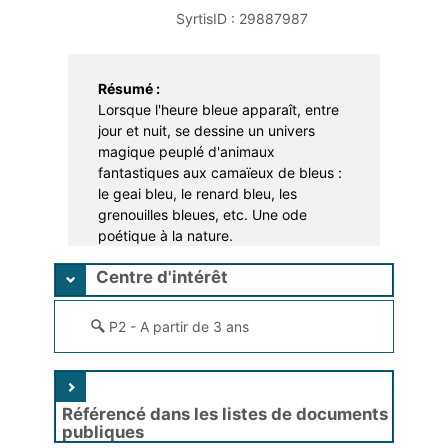
Apprentissage
Portage à domicile
Braderie
SyrtisID :
29887987
Dons et troc de livres
Résumé :
Prêt d'instruments de musique
Lorsque l'heure bleue apparaît, entre
jour et nuit, se dessine un univers
magique peuplé d'animaux
fantastiques aux camaïeux de bleus :
le geai bleu, le renard bleu, les
grenouilles bleues, etc. Une ode
poétique à la nature.
Centre d'intérêt
P2 - A partir de 3 ans
Référencé dans les listes de documents
publiques