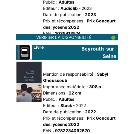
Public :
Adultes
Editeur :
Audiolib
- 2023
Date de publication :
2023
Prix et récompenses :
Prix Goncourt 
des lycéens 2022
EAN :
1035413574
VÉRIFIER LA DISPONIBILITÉ
Dans la collection :
Ecoutez, c'est un
livre !
Livre
Beyrouth-sur-
Seine
Mention de responsabilité :
Sabyl 
Ghoussoub
Importance matérielle :
308 p.
Dimensions :
22 cm
Public :
Adultes
Editeur :
Stock
- 2022
Date de publication :
2022
Prix et récompenses :
Prix Goncourt 
des lycéens 2022
EAN :
9782234092570