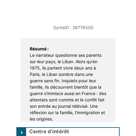
Apprentissage
Portage à domicile
Braderie
Dons et troc de livres
Prêt d'instruments de musique
SyrtisID :
29776500
Résumé :
Le narrateur questionne ses parents
sur leur pays, le Liban. Alors qu'en
1975, ils partent vivre deux ans à
Paris, le Liban sombre dans une
guerre sans fin. Inquiets pour leur
famille, ils découvrent bientôt que la
guerre s'immisce aussi en France : des
attentats sont commis et le conflit fait
son entrée au journal télévisé. Une
réflexion sur la famille, l'immigration et
les origines.
Centre d'intérêt