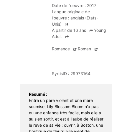
Apprentissage
Portage à domicile
Braderie
Date de l'oeuvre :
2017
Langue originale de
Dons et troc de livres
l'oeuvre :
anglais (Etats-
Unis)
Prêt d'instruments de musique
À partir de 16 ans
Young
Adult
Romance
Roman
SyrtisID :
29973164
Résumé :
Entre un père violent et une mère
soumise, Lily Blossom Bloom n'a pas
eu une enfance très facile, mais elle a
su s'en sortir, et est à l'aube de réaliser
le rêve de sa vie : ouvrir, à Boston, une
boutique de fleurs. Elle vient de