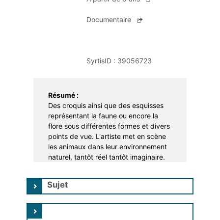
Apprentissage
Portage à domicile
Braderie
Documentaire
Dons et troc de livres
Prêt d'instruments de musique
SyrtisID :
39056723
Résumé :
Des croquis ainsi que des esquisses
représentant la faune ou encore la
flore sous différentes formes et divers
points de vue. L'artiste met en scène
les animaux dans leur environnement
naturel, tantôt réel tantôt imaginaire.
Sujet