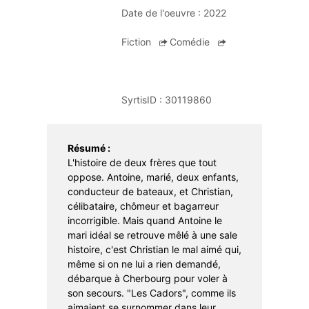
Apprentissage
Portage à domicile
Braderie
Date de l'oeuvre :
2022
Dons et troc de livres
Fiction
Comédie
Prêt d'instruments de musique
SyrtisID :
30119860
Résumé :
L'histoire de deux frères que tout
oppose. Antoine, marié, deux enfants,
conducteur de bateaux, et Christian,
célibataire, chômeur et bagarreur
incorrigible. Mais quand Antoine le
mari idéal se retrouve mêlé à une sale
histoire, c'est Christian le mal aimé qui,
même si on ne lui a rien demandé,
débarque à Cherbourg pour voler à
son secours. "Les Cadors", comme ils
aimaient se surnommer dans leur