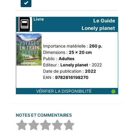
Livre
Le Guide 
Lonely planet 
des voyages en 
le manuel 
train en Europe
indispensable pour 
Importance matérielle :
260 p.
découvrir l'Europe 
Dimensions :
25 x 20 cm
en train
Public :
Adultes
Editeur :
Lonely planet
- 2022
Date de publication :
2022
EAN :
9782816198270
VÉRIFIER LA DISPONIBILITÉ
NOTES ET COMMENTAIRES