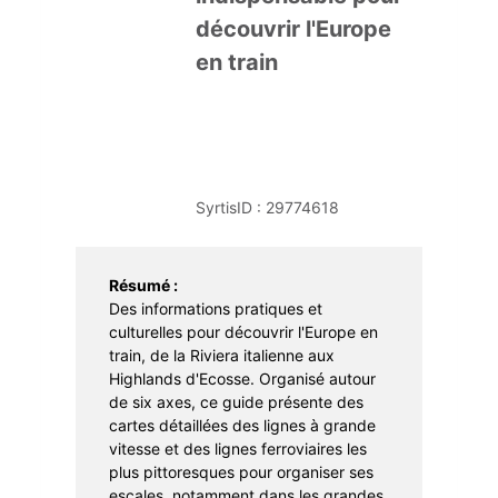
Apprentissage
Portage à domicile
Braderie
découvrir l'Europe
en train
Dons et troc de livres
Prêt d'instruments de musique
SyrtisID :
29774618
Résumé :
Des informations pratiques et
culturelles pour découvrir l'Europe en
train, de la Riviera italienne aux
Highlands d'Ecosse. Organisé autour
de six axes, ce guide présente des
cartes détaillées des lignes à grande
vitesse et des lignes ferroviaires les
plus pittoresques pour organiser ses
escales, notamment dans les grandes