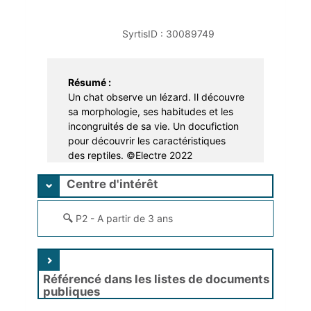
Apprentissage
Portage à domicile
Braderie
SyrtisID :
30089749
Dons et troc de livres
Prêt d'instruments de musique
Résumé :
Un chat observe un lézard. Il découvre
sa morphologie, ses habitudes et les
incongruités de sa vie. Un docufiction
pour découvrir les caractéristiques
des reptiles. ©Electre 2022
Centre d'intérêt
P2 - A partir de 3 ans
Référencé dans les listes de documents
publiques