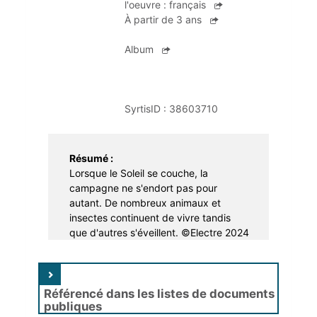
l'oeuvre :
français
Apprentissage
Portage à domicile
Braderie
À partir de 3 ans
Dons et troc de livres
Album
Prêt d'instruments de musique
SyrtisID :
38603710
Résumé :
Lorsque le Soleil se couche, la
campagne ne s'endort pas pour
autant. De nombreux animaux et
insectes continuent de vivre tandis
que d'autres s'éveillent. ©Electre 2024
Référencé dans les listes de documents
publiques