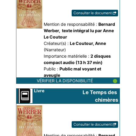
Consulter le document
Mention de responsabilité :
Bernard 
Werber
, 
texte intégral lu par Anne 
Le Coutour
Créateur(s) :
Le Coutour, Anne
(Narrateur)
Importance matérielle :
2 disques 
compact audio (13 h 37 min)
Public :
Public mal voyant et
aveugle
VÉRIFIER LA DISPONIBILITÉ
Editeur :
Audiolib
- 2023
Date de publication :
2023
, 
2023
Livre
Le Temps des 
EAN :
9791035414191
chimères
Dans la collection :
Ecoutez, c'est un
livre !
roman
Consulter le document
Mention de responsabilité :
Bernard 