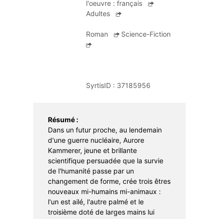
l'oeuvre :
français
Apprentissage
Portage à domicile
Braderie
Adultes
Dons et troc de livres
Roman
Science-Fiction
Prêt d'instruments de musique
SyrtisID :
37185956
Résumé :
Dans un futur proche, au lendemain
d'une guerre nucléaire, Aurore
Kammerer, jeune et brillante
scientifique persuadée que la survie
de l'humanité passe par un
changement de forme, crée trois êtres
nouveaux mi-humains mi-animaux :
l'un est ailé, l'autre palmé et le
troisième doté de larges mains lui