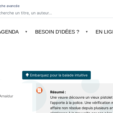
Aller
che avancée
au
contenu
principal
AGENDA
BESOIN D'IDÉES ?
EN LI
Embarquez pour la balade intuitive
Résumé :
 Arnaldur
Une veuve découvre un vieux pistolet 
l'apporte à la police. Une vérification
affaire non résolue depuis plusieurs an