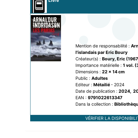
Livre
Mention de responsabilité :
Arn
l'islandais par Eric Boury
Créateur(s) :
Boury, Eric (1967-
Importance matérielle :
1 vol. (
Dimensions :
22 x 14 cm
Public :
Adultes
Editeur :
Métailié
- 2024
Date de publication :
2024
, 
2
EAN :
9791022613347
Dans la collection :
Bibliothèq
VÉRIFIER LA DISPONIBILI