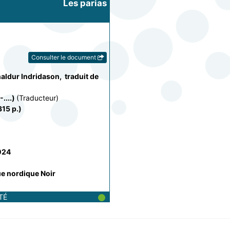
Les parias
Consulter le document
aldur Indridason
, 
traduit de 
....)
(Traducteur)
315 p.)
024
ue nordique
Noir
TÉ