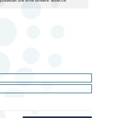
e possédait une arme similaire. ©Electre