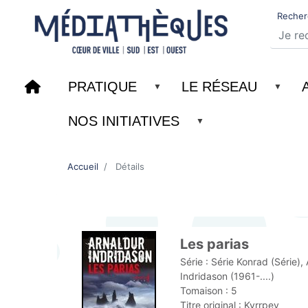
Recher
PRATIQUE
LE RÉSEAU
NOS INITIATIVES
Accueil
Détails
Les parias
Série :
Série Konrad (Série),
Indridason (1961-....)
Tomaison :
5
Titre original :
Kyrrpey