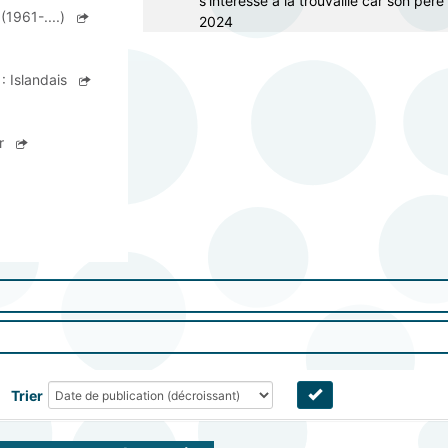
s'intéresse à la trouvaille car son pèr
(1961-....)
2024
:
Islandais
er
Trier