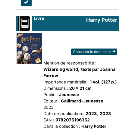
Livre
Harry Potter
le livre de cuisine 
officiel super facile
, 
plus de 40 recettes 
Consulter le document
inspirées des films
Mention de responsabilité :
Wizarding world
, 
texte par Joanna 
Farrow
Importance matérielle :
1 vol. (127 p.)
Dimensions :
26 x 21 cm
Public :
Jeunesse
Editeur :
Gallimard-Jeunesse
-
2023
Date de publication :
2023
, 
2023
EAN :
9782075196352
Dans la collection :
Harry Potter