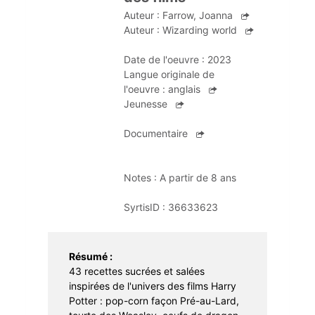
Apprentissage
Portage à domicile
Braderie
Auteur :
Farrow, Joanna
Auteur :
Wizarding world
Dons et troc de livres
Date de l'oeuvre :
2023
Prêt d'instruments de musique
Langue originale de
l'oeuvre :
anglais
Jeunesse
Documentaire
Notes :
A partir de 8 ans
SyrtisID :
36633623
Résumé :
43 recettes sucrées et salées
inspirées de l'univers des films Harry
Potter : pop-corn façon Pré-au-Lard,