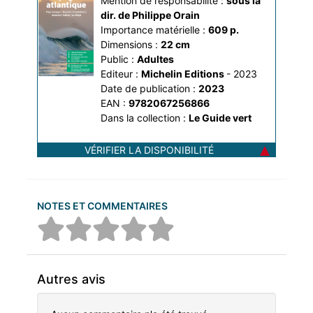
Mention de responsabilité :
sous la 
Asturies, Galice, La 
dir. de Philippe Orain
Rioja
Importance matérielle :
609 p.
Dimensions :
22 cm
Public :
Adultes
Editeur :
Michelin Editions
- 2023
Date de publication :
2023
EAN :
9782067256866
Dans la collection :
Le Guide vert
VÉRIFIER LA DISPONIBILITÉ
NOTES ET COMMENTAIRES
Autres avis