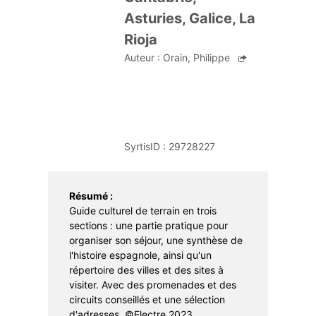
Apprentissage
Portage à domicile
Braderie
Asturies, Galice, La
Rioja
Dons et troc de livres
Auteur :
Orain, Philippe
Prêt d'instruments de musique
SyrtisID :
29728227
Résumé :
Guide culturel de terrain en trois
sections : une partie pratique pour
organiser son séjour, une synthèse de
l'histoire espagnole, ainsi qu'un
répertoire des villes et des sites à
visiter. Avec des promenades et des
circuits conseillés et une sélection
d'adresses. ©Electre 2023