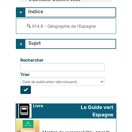
Indice
914.6 - Géographie de l'Espagne
Sujet
Rechercher
Trier
Livre
Le Guide vert 
Espagne 
atlantique 
Pays basque, 
2023
Navarre, Cantabrie, 